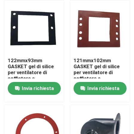
Chi siamo
Fatory Tour
Controllo di qualità
122mmx93mm
121mmx102mm
GASKET gel di silice
GASKET gel di silice
per ventilatore di
per ventilatore di
Contattaci
soffiatore a
soffiatore a
convezione
convezione
Invia richiesta
Invia richiesta
Componenti
Componenti sostitutivi
notizie
sostituzione
Tutti i casi
Motore del ventilatore di scarico di convezione