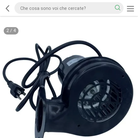
2
/
4