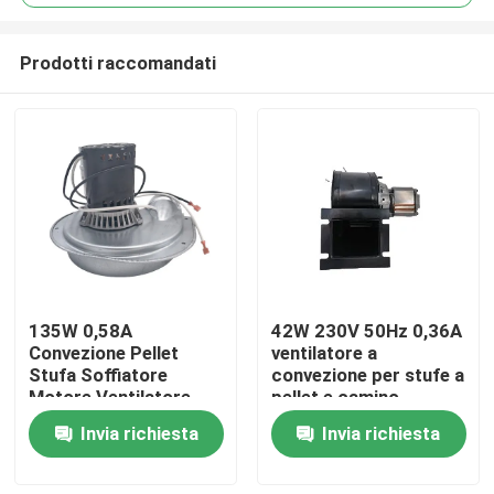
Prodotti raccomandati
135W 0,58A
42W 230V 50Hz 0,36A
Casa
Convezione Pellet
ventilatore a
Stufa Soffiatore
convezione per stufe a
Motore Ventilatore
pellet e camino
Prodotti
aria Soffiatore UL
Invia richiesta
Invia richiesta
Agenzia 2880RPM
Video